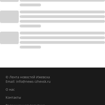
© Лента новостей Ижевска
Email:
info@news-izhevsk.ru
О нас
Контакты