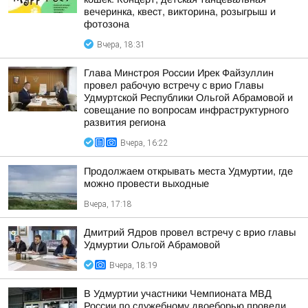
вечеринка, квест, викторина, розыгрыш и
фотозона
Вчера, 18:31
Глава Минстроя России Ирек Файзуллин
провел рабочую встречу с врио Главы
Удмуртской Республики Ольгой Абрамовой и
совещание по вопросам инфраструктурного
развития региона
Вчера, 16:22
Продолжаем открывать места Удмуртии, где
можно провести выходные
Вчера, 17:18
Дмитрий Ядров провел встречу с врио главы
Удмуртии Ольгой Абрамовой
Вчера, 18:19
В Удмуртии участники Чемпионата МВД
России по служебному двоеборью провели