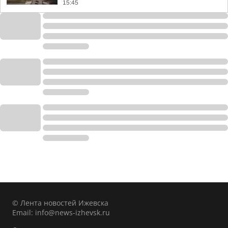
15:45
© Лента новостей Ижевска
Email:
info@news-izhevsk.ru