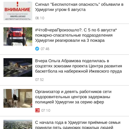
Сигнал "Беспилотная опасность" объявили в
Удмуртии утром 6 августа
08:10
#ЧтоВчераПроизошло?. С 5 по 6 августа*
пожарно-спасательные подразделения
Удмуртии реагировали на 3 пожара
07:48
Вчера Ольга Абрамова поделилась в
соцсетях эскизами проекта Центра развития
баскетбола на набережной Ижевского пруда
07:52
Организатор и девять работников сети
оздоровительных центров задержаны
полицией Удмуртии за серию афер
07:10
С начала года в Удмуртии приёмные семьи
приняли пять одиноких пожилых людей