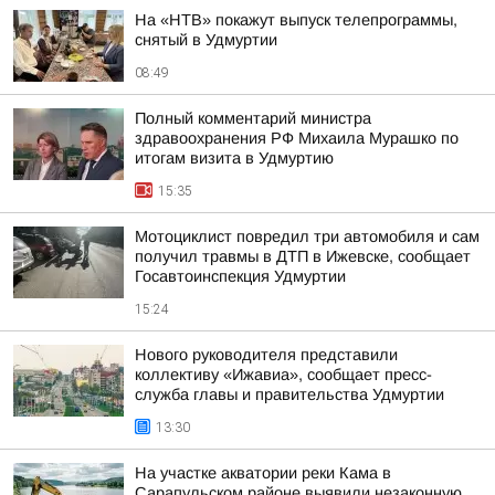
На «НТВ» покажут выпуск телепрограммы,
снятый в Удмуртии
08:49
Полный комментарий министра
здравоохранения РФ Михаила Мурашко по
итогам визита в Удмуртию
15:35
Мотоциклист повредил три автомобиля и сам
получил травмы в ДТП в Ижевске, сообщает
Госавтоинспекция Удмуртии
15:24
Нового руководителя представили
коллективу «Ижавиа», сообщает пресс-
служба главы и правительства Удмуртии
13:30
На участке акватории реки Кама в
Сарапульском районе выявили незаконную