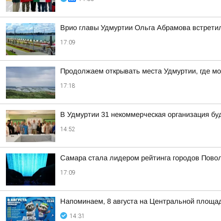
Врио главы Удмуртии Ольга Абрамова встрети
17:09
Продолжаем открывать места Удмуртии, где м
17:18
В Удмуртии 31 некоммерческая организация бу
14:52
Самара стала лидером рейтинга городов Повол
17:09
Напоминаем, 8 августа на Центральной площад
14:31