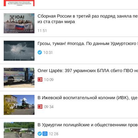
Сборная России в третий раз подряд заняла пе
из ста стран мира
11:51
Грозы, туман! #погода. По данным Удмуртского
10:31
Олег Царёв: 397 украинских БПЛА сбито ПВО н
10:09
В Ижевской воспитательной колонии (ИВК), гд
09:34
В Удмуртии полицейские и общественники про
12:28