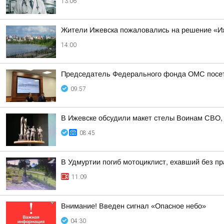
13:06
Жители Ижевска пожаловались на решение «Иж
14:00
Председатель Федерального фонда ОМС посети
09:57
В Ижевске обсудили макет стелы Воинам СВО, к
08:45
В Удмуртии погиб мотоциклист, ехавший без п
11:09
Внимание! Введен сигнал «Опасное небо»
04:30