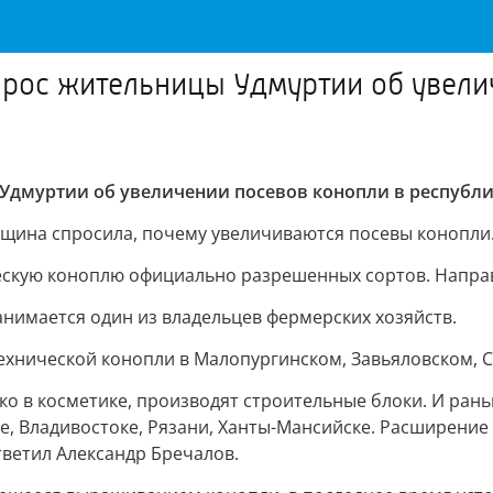
прос жительницы Удмуртии об увели
Удмуртии об увеличении посевов конопли в республи
нщина спросила, почему увеличиваются посевы конопли
скую коноплю официально разрешенных сортов. Направл
нимается один из владельцев фермерских хозяйств.
 технической конопли в Малопургинском, Завьяловском,
око в косметике, производят строительные блоки. И ра
кве, Владивостоке, Рязани, Ханты-Мансийске. Расширен
ответил Александр Бречалов.