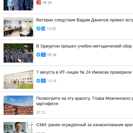
09:34
Ветеран следствия Вадим Данилов провел вст
10:00
В Удмуртии прошел учебно-методический сбор 
09:04
7 августа в ИТ-лицее № 24 Ижевска проверили 
13:18
Посмотрите на эту красоту. Глава Можгинского
картофеля
07:12
СМИ: ранее осуждённый за изнасилование вра