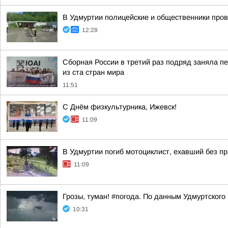
В Удмуртии полицейские и общественники про
12:28
Сборная России в третий раз подряд заняла пе
из ста стран мира
11:51
С Днём физкультурника, Ижевск!
11:09
В Удмуртии погиб мотоциклист, ехавший без п
11:09
Грозы, туман! #погода. По данным Удмуртского
10:31