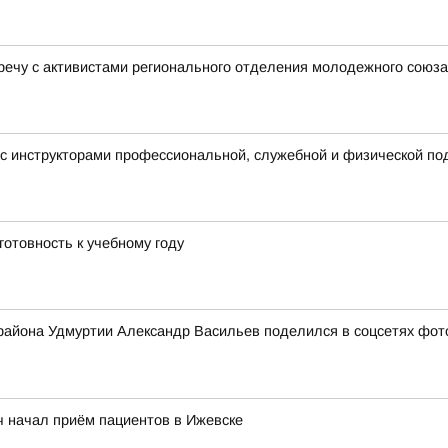
речу с активистами регионального отделения молодежного сою
с инструкторами профессиональной, служебной и физической под
готовность к учебному году
 района Удмуртии Александр Васильев поделился в соцсетях фото
ч начал приём пациентов в Ижевске