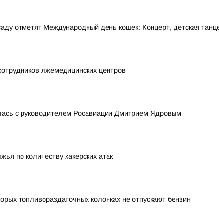
м саду отметят Международный день кошек: Концерт, детская танц
 сотрудников лжемедицинских центров
лась с руководителем Росавиации Дмитрием Ядровым
жья по количеству хакерских атак
орых топливораздаточных колонках не отпускают бензин