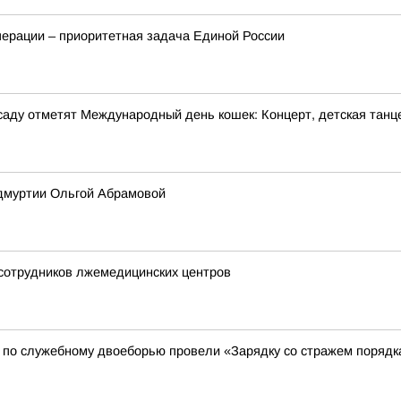
перации – приоритетная задача Единой России
м саду отметят Международный день кошек: Концерт, детская танц
Удмуртии Ольгой Абрамовой
 сотрудников лжемедицинских центров
 по служебному двоеборью провели «Зарядку со стражем порядк