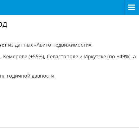
од
ует
из данных «Авито недвижимости».
 Кемерове (+55%), Севастополе и Иркутске (по +49%), а
вня годичной давности.