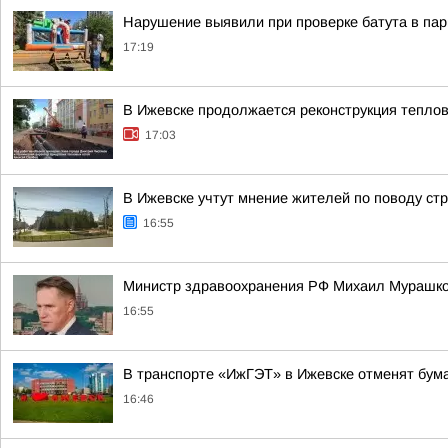
Нарушение выявили при проверке батута в пар
17:19
В Ижевске продолжается реконструкция теплов
17:03
В Ижевске учтут мнение жителей по поводу стр
16:55
Министр здравоохранения РФ Михаил Мурашко
16:55
В транспорте «ИжГЭТ» в Ижевске отменят бу
16:46