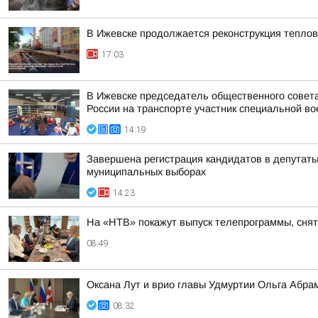
В Ижевске продолжается реконструкция теплов
17:03
В Ижевске председатель общественного совет
России на транспорте участник специальной во
14:19
Завершена регистрация кандидатов в депутат
муниципальных выборах
14:23
На «НТВ» покажут выпуск телепрограммы, сня
08:49
Оксана Лут и врио главы Удмуртии Ольга Абра
08:32