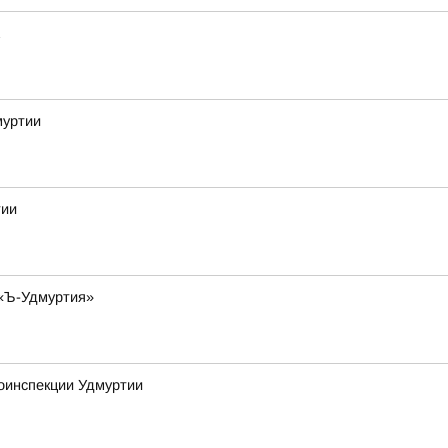
муртии
тии
 «Ъ-Удмуртия»
тоинспекции Удмуртии