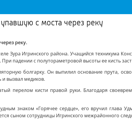
 упавшую с моста через реку
через реку.
 селе Зура Игринского района. Учащийся техникума Ко
а. При падении с полутораметровой высоты ее кисть за
яторную болгарку. Он выпилил основание прута, освоб
 и вызвал медиков.
атый перелом кисти правой руки. Благодаря своевре
рудным знаком «Горячее сердце», его вручил глава Уд
яется сыном сотрудницы Игринского межрайонного след