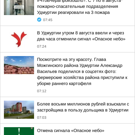
#ЧтоВчераПроизошло?. С 7 по 8 августа*
пожарно-спасательные подразделения
Удмуртии реагировали на 3 пожара
07:45
В Удмуртии утром 8 августа ввели и через
два часа отменили сигнал «Опасное небо»
07:24
Посмотрите на эту красоту. Глава
Можгинского района Удмуртии Александр
Васильев поделился в соцсетях фото:
фермерские хозяйства района приступили к
уборке раннего картофеля
07:12
Более восьми миллионов рублей взыскали с
застройщика в пользу дольщика в Удмуртии
07:03
Отмена сигнала «Опасное небо»