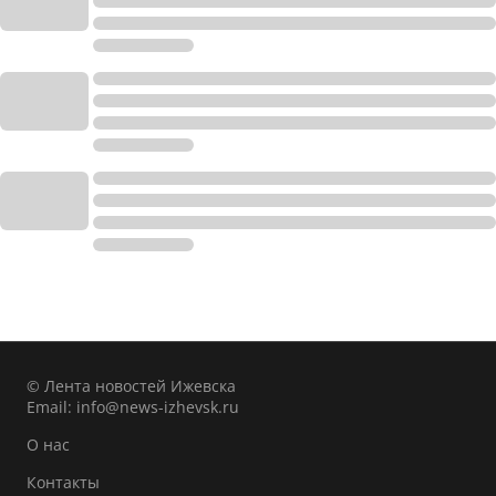
© Лента новостей Ижевска
Email:
info@news-izhevsk.ru
О нас
Контакты