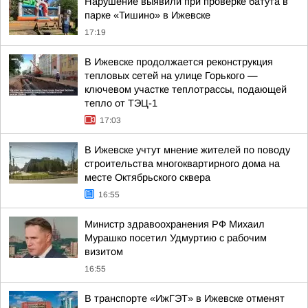
Нарушение выявили при проверке батута в
парке «Тишино» в Ижевске
17:19
В Ижевске продолжается реконструкция
тепловых сетей на улице Горького —
ключевом участке теплотрассы, подающей
тепло от ТЭЦ-1
17:03
В Ижевске учтут мнение жителей по поводу
строительства многоквартирного дома на
месте Октябрьского сквера
16:55
Министр здравоохранения РФ Михаил
Мурашко посетил Удмуртию с рабочим
визитом
16:55
В транспорте «ИжГЭТ» в Ижевске отменят