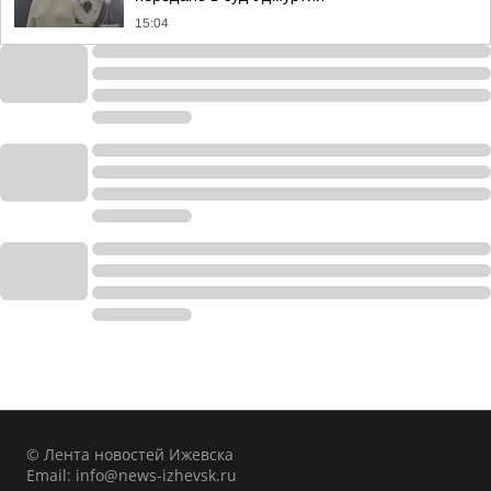
15:04
© Лента новостей Ижевска
Email:
info@news-izhevsk.ru