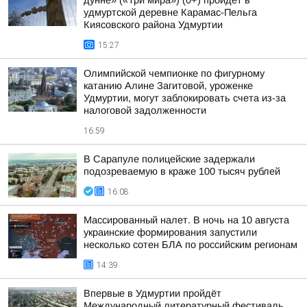
дунне» («Три мира») (0+) пройдёт в
удмуртской деревне Карамас-Пельга
Киясовского района Удмуртии
15:27
Олимпийской чемпионке по фигурному
катанию Алине Загитовой, уроженке
Удмуртии, могут заблокировать счета из-за
налоговой задолженности
16:59
В Сарапуле полицейские задержали
подозреваемую в краже 100 тысяч рублей
16:08
Массированный налет. В ночь на 10 августа
украинские формирования запустили
несколько сотен БЛА по российским регионам
14:39
Впервые в Удмуртии пройдёт
Международный литературный фестиваль