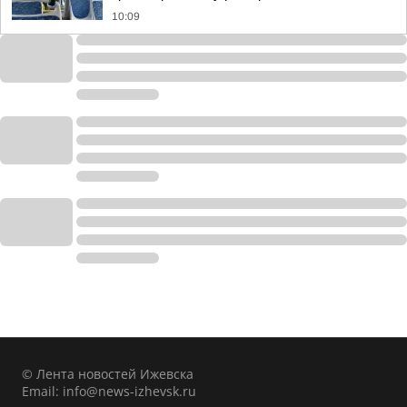
10:09
© Лента новостей Ижевска
Email:
info@news-izhevsk.ru