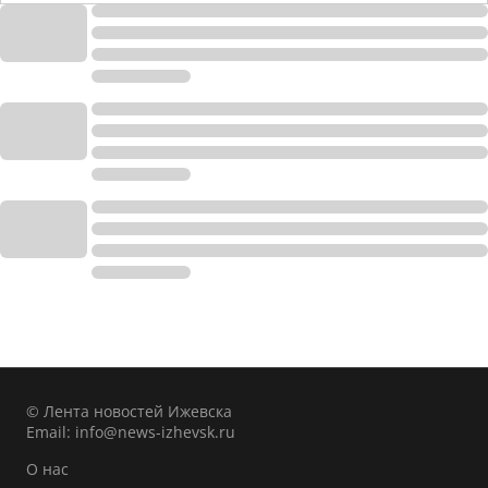
© Лента новостей Ижевска
Email:
info@news-izhevsk.ru
О нас