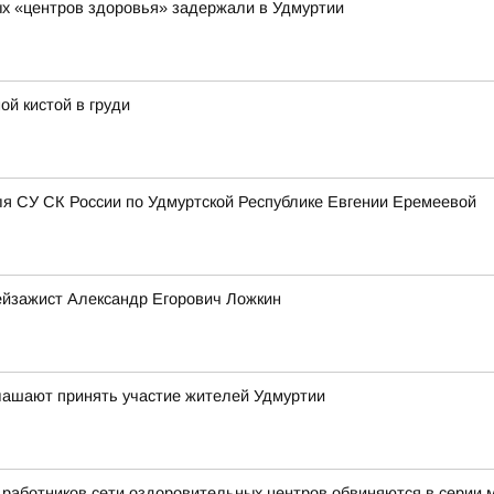
х «центров здоровья» задержали в Удмуртии
ой кистой в груди
я СУ СК России по Удмуртской Республике Евгении Еремеевой
ейзажист Александр Егорович Ложкин
глашают принять участие жителей Удмуртии
ь работников сети оздоровительных центров обвиняются в серии