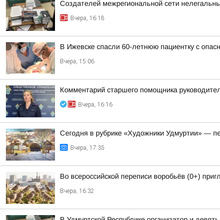
Создателей межрегиональной сети нелегальны
Вчера, 16:18
В Ижевске спасли 60-летнюю пациентку с опасн
Вчера, 15:06
Комментарий старшего помощника руководител
Вчера, 16:16
Сегодня в рубрике «Художники Удмуртии» — п
Вчера, 17:35
Во всероссийской переписи воробьёв (0+) при
Вчера, 16:32
В Удмуртской Республике организатор и девят