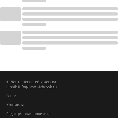
© Лента новостей Ижевска
Email:
info@news-izhevsk.ru
О нас
Контакты
Редакционная политика