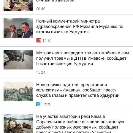
снятый в Удмуртии
08:49
Полный комментарий министра
здравоохранения РФ Михаила Мурашко по
итогам визита в Удмуртию
15:35
Мотоциклист повредил три автомобиля и сам
получил травмы в ДТП в Ижевске, сообщает
Госавтоинспекция Удмуртии
15:24
Нового руководителя представили
коллективу «Ижавиа», сообщает пресс-
служба главы и правительства Удмуртии
13:30
На участке акватории реки Кама в
Сарапульском районе выявили незаконную
добычу полезных ископаемых, сообщает
пресс-служба Прокуратуры Удмуртии