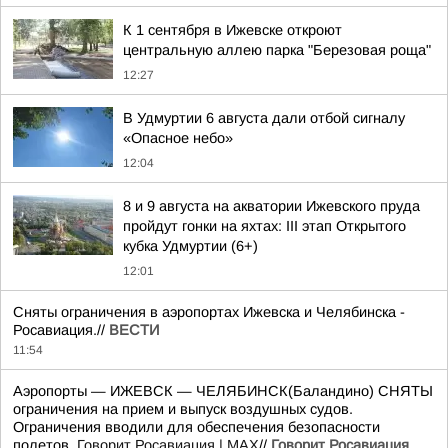
К 1 сентября в Ижевске откроют
центральную аллею парка "Березовая роща"
12:27
В Удмуртии 6 августа дали отбой сигналу
«Опасное небо»
12:04
8 и 9 августа на акватории Ижевского пруда
пройдут гонки на яхтах: III этап Открытого
кубка Удмуртии (6+)
12:01
Сняты ограничения в аэропортах Ижевска и Челябинска -
Росавиация.//
ВЕСТИ
11:54
Аэропорты — ИЖЕВСК — ЧЕЛЯБИНСК(Баландино) СНЯТЫ
ограничения на прием и выпуск воздушных судов.
Ограничения вводили для обеспечения безопасности
полетов.
Говорит Росавиация | MAX
//
Говорит Росавиация