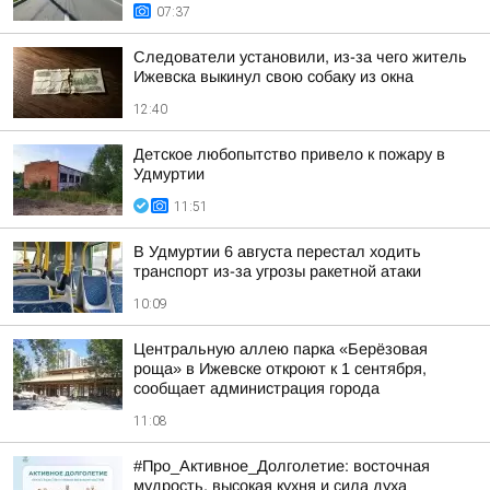
07:37
Следователи установили, из-за чего житель
Ижевска выкинул свою собаку из окна
12:40
Детское любопытство привело к пожару в
Удмуртии
11:51
В Удмуртии 6 августа перестал ходить
транспорт из-за угрозы ракетной атаки
10:09
Центральную аллею парка «Берёзовая
роща» в Ижевске откроют к 1 сентября,
сообщает администрация города
11:08
#Про_Активное_Долголетие: восточная
мудрость, высокая кухня и сила духа