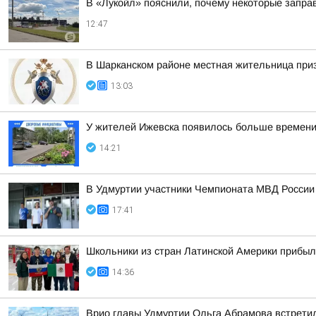
В «Лукойл» пояснили, почему некоторые запра
12:47
В Шарканском районе местная жительница приз
13:03
У жителей Ижевска появилось больше времени,
14:21
В Удмуртии участники Чемпионата МВД России
17:41
Школьники из стран Латинской Америки прибыл
14:36
Врио главы Удмуртии Ольга Абрамова встрети