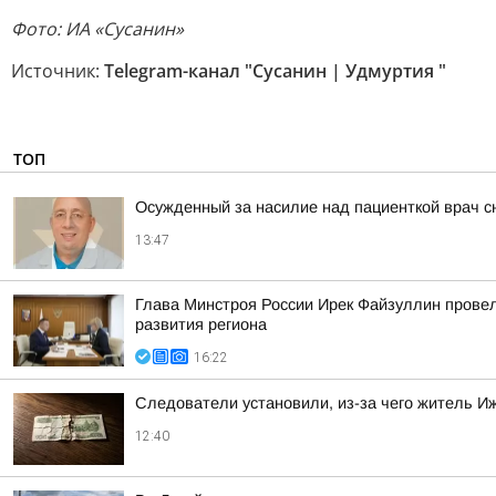
Фото: ИА «Сусанин»
Источник:
Telegram-канал "Сусанин | Удмуртия "
ТОП
Осужденный за насилие над пациенткой врач с
13:47
Глава Минстроя России Ирек Файзуллин провел
развития региона
16:22
Следователи установили, из-за чего житель Иж
12:40