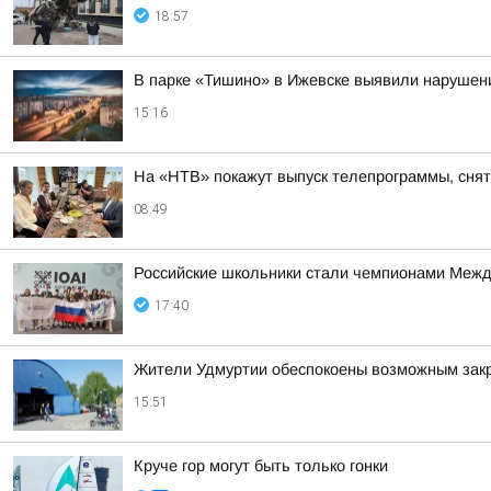
18:57
В парке «Тишино» в Ижевске выявили нарушени
15:16
На «НТВ» покажут выпуск телепрограммы, сня
08:49
Российские школьники стали чемпионами Межд
17:40
Жители Удмуртии обеспокоены возможным зак
15:51
Круче гор могут быть только гонки