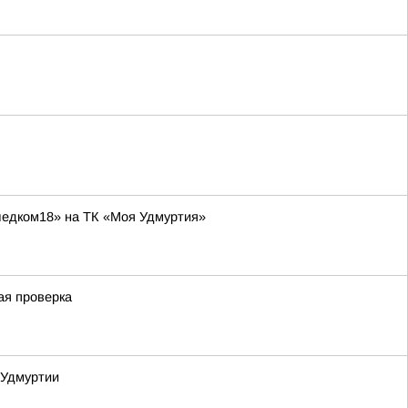
ледком18» на ТК «Моя Удмуртия»
ая проверка
 Удмуртии