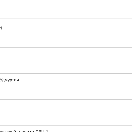
И
 Удмуртии
одающей тепло от ТЭЦ-1