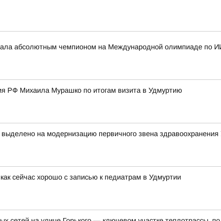
стала абсолютным чемпионом на Международной олимпиаде по И
я РФ Михаила Мурашко по итогам визита в Удмуртию
т выделено на модернизацию первичного звена здравоохранения
как сейчас хорошо с записью к педиатрам в Удмуртии
ых сетей на улице Горького — ключевом участке теплотрассы, п