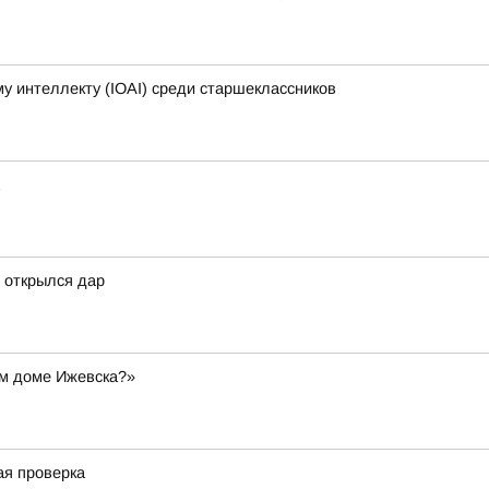
 интеллекту (IOAI) среди старшеклассников
 открылся дар
ом доме Ижевска?»
ая проверка