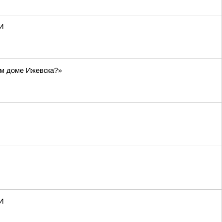
И
ом доме Ижевска?»
И