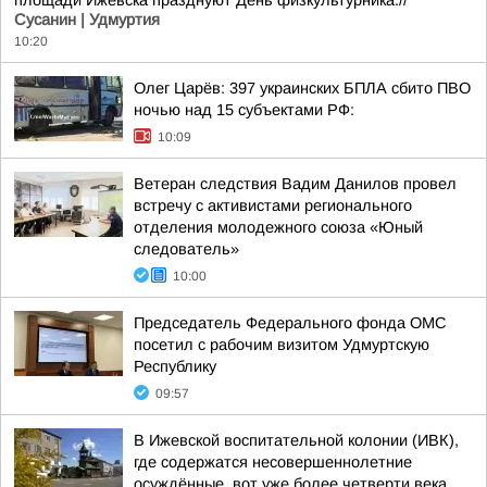
площади Ижевска празднуют День физкультурника.//
Сусанин | Удмуртия
10:20
Олег Царёв: 397 украинских БПЛА сбито ПВО
ночью над 15 субъектами РФ:
10:09
Ветеран следствия Вадим Данилов провел
встречу с активистами регионального
отделения молодежного союза «Юный
следователь»
10:00
Председатель Федерального фонда ОМС
посетил с рабочим визитом Удмуртскую
Республику
09:57
В Ижевской воспитательной колонии (ИВК),
где содержатся несовершеннолетние
осуждённые, вот уже более четверти века