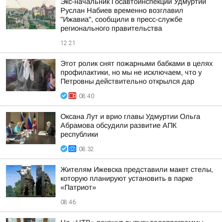
Экс-начальник Госавтоинспекции Удмуртии
Руслан Набиев временно возглавил
"Ижавиа", сообщили в пресс-службе
регионального правительства
12:21
Этот ролик снят пожарными бабками в целях
профилактики, но мы не исключаем, что у
Петровны действительно открылся дар
08:40
Оксана Лут и врио главы Удмуртии Ольга
Абрамова обсудили развитие АПК
республики
08:32
Жителям Ижевска представили макет стелы,
которую планируют установить в парке
«Патриот»
08:46