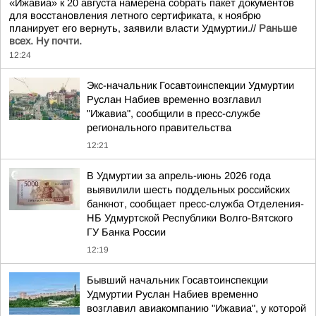
«Ижавиа» к 20 августа намерена собрать пакет документов
для восстановления летного сертификата, к ноябрю
планирует его вернуть, заявили власти Удмуртии.//
Раньше
всех. Ну почти.
12:24
Экс-начальник Госавтоинспекции Удмуртии
Руслан Набиев временно возглавил
"Ижавиа", сообщили в пресс-службе
регионального правительства
12:21
В Удмуртии за апрель-июнь 2026 года
выявилили шесть поддельных российских
банкнот, сообщает пресс-служба Отделения-
НБ Удмуртской Республики Волго-Вятского
ГУ Банка России
12:19
Бывший начальник Госавтоинспекции
Удмуртии Руслан Набиев временно
возглавил авиакомпанию "Ижавиа", у которой