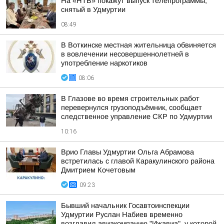
На «НТВ» покажут выпуск телепрограммы,
снятый в Удмуртии
08:49
В Воткинске местная жительница обвиняется
в вовлечении несовершеннолетней в
употребление наркотиков
08:06
В Глазове во время строительных работ
перевернулся грузоподъёмник, сообщает
следственное управление СКР по Удмуртии
10:16
Врио Главы Удмуртии Ольга Абрамова
встретилась с главой Каракулинского района
Дмитрием Кочетовым
09:23
Бывший начальник Госавтоинспекции
Удмуртии Руслан Набиев временно
возглавил авиакомпанию "Ижавиа", у которой