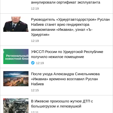
аннулировали сертификат эксплуатанта
12:19
Руководитель «Удмуртавтодорстроя» Руслан
Набиев станет врио гендиректора
авиакомпании «Ижавиа», узнал «Ъ-
Удмуртия»
12:19
УФССП России по Удмуртской Республике
получило нежилое помещение
12:19
После ухода Александра Синельникова
«Ижавиа» временно возглавил Руслан
Набиев
12:15
В Ижевске произошло жуткое ДТП с
большегрузом и легковушкой
12:11