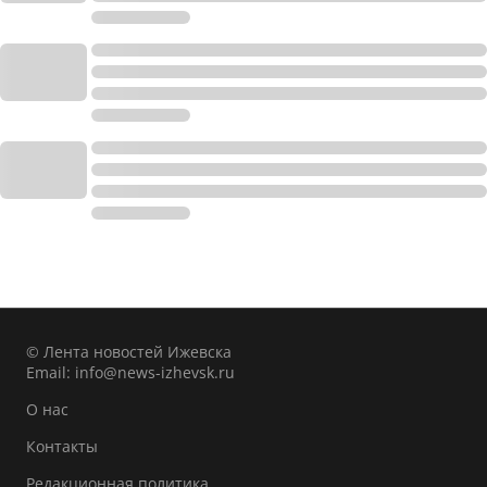
© Лента новостей Ижевска
Email:
info@news-izhevsk.ru
О нас
Контакты
Редакционная политика