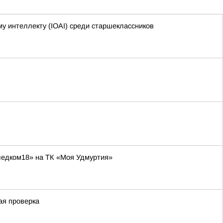
 интеллекту (IOAI) среди старшеклассников
ледком18» на ТК «Моя Удмуртия»
ая проверка