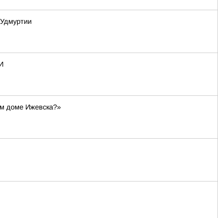
 Удмуртии
И
ом доме Ижевска?»