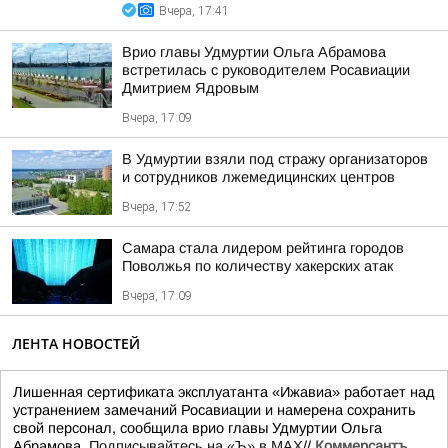
Вчера, 17:41
Врио главы Удмуртии Ольга Абрамова
встретилась с руководителем Росавиации
Дмитрием Ядровым
Вчера, 17:09
В Удмуртии взяли под стражу организаторов
и сотрудников лжемедицинских центров
Вчера, 17:52
Самара стала лидером рейтинга городов
Поволжья по количеству хакерских атак
Вчера, 17:09
ЛЕНТА НОВОСТЕЙ
Лишенная сертификата эксплуатанта «Ижавиа» работает над
устранением замечаний Росавиации и намерена сохранить
свой персонал, сообщила врио главы Удмуртии Ольга
Абрамова.
Подписывайтесь на «Ъ» в MAX
//
Коммерсантъ