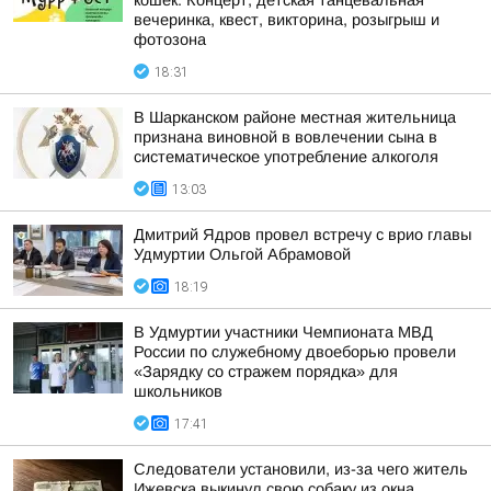
кошек: Концерт, детская танцевальная
вечеринка, квест, викторина, розыгрыш и
фотозона
18:31
В Шарканском районе местная жительница
признана виновной в вовлечении сына в
систематическое употребление алкоголя
13:03
Дмитрий Ядров провел встречу с врио главы
Удмуртии Ольгой Абрамовой
18:19
В Удмуртии участники Чемпионата МВД
России по служебному двоеборью провели
«Зарядку со стражем порядка» для
школьников
17:41
Следователи установили, из-за чего житель
Ижевска выкинул свою собаку из окна