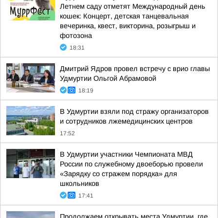
Летнем саду отметят Международный день
кошек: Концерт, детская танцевальная
вечеринка, квест, викторина, розыгрыш и
фотозона
18:31
Дмитрий Ядров провел встречу с врио главы
Удмуртии Ольгой Абрамовой
18:19
В Удмуртии взяли под стражу организаторов
и сотрудников лжемедицинских центров
17:52
В Удмуртии участники Чемпионата МВД
России по служебному двоеборью провели
«Зарядку со стражем порядка» для
школьников
17:41
Продолжаем открывать места Удмуртии, где