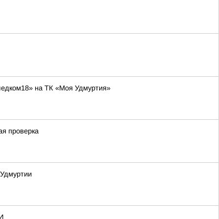
ледком18» на ТК «Моя Удмуртия»
ая проверка
 Удмуртии
И