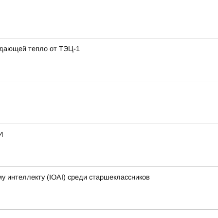
одающей тепло от ТЭЦ-1
И
 интеллекту (IOAI) среди старшеклассников