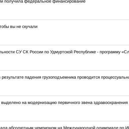
тии получила федеральное финансирование
тобы вы не скучали
ьности СУ СК России по Удмуртской Республике - программу «С
в результате падения грузоподъемника проводится процессуальн
т выделено на модернизацию первичного звена здравоохранения
стала абсолютным чемпионом на Международной олимпиаде по И