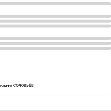
виации//
СОЛОВЬЁВ