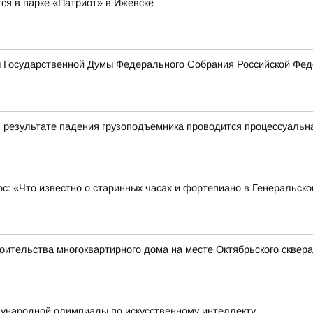
ся в парке «Патриот» в Ижевске
ы Государственной Думы Федерального Собрания Российской Фед
в результате падения грузоподъемника проводится процессуальн
ос: «Что известно о старинных часах и фортепиано в Генеральск
оительства многоквартирного дома на месте Октябрьского сквера
ународной олимпиады по искусственному интеллекту