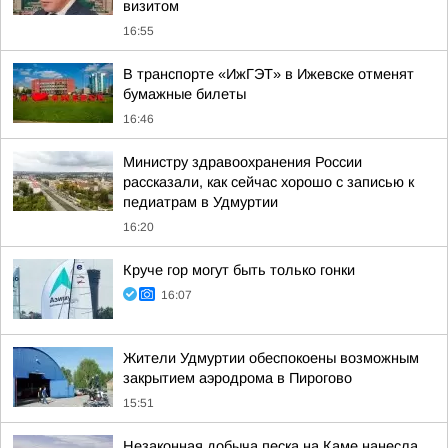
визитом
16:55
В транспорте «ИжГЭТ» в Ижевске отменят
бумажные билеты
16:46
Министру здравоохранения России
рассказали, как сейчас хорошо с записью к
педиатрам в Удмуртии
16:20
Круче гор могут быть только гонки
16:07
Жители Удмуртии обеспокоены возможным
закрытием аэродрома в Пирогово
15:51
Незаконная добыча песка на Каме нанесла