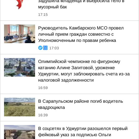
задушила младенца и выбросила тело в
мусорный бак
17:15
Руководитель Камбарского МСО провел
личный прием граждан совместно с
Уполномоченным по правам ребенка
17:03
Олимпийской чемпионке по фигурному
катанию Алине Загитовой, уроженке
Удмуртии, могут заблокировать счета из-за
налоговой задолженности
16:59
В Сарапульском районе погиб водитель
квадроцикла
16:39
В соцсетях в Удмуртии разошелся первый
фейковый указ за подписью Ольги