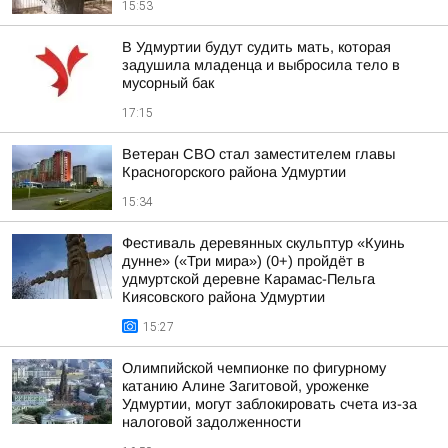
15:53
В Удмуртии будут судить мать, которая
задушила младенца и выбросила тело в
мусорный бак
17:15
Ветеран СВО стал заместителем главы
Красногорского района Удмуртии
15:34
Фестиваль деревянных скульптур «Куинь
дунне» («Три мира») (0+) пройдёт в
удмуртской деревне Карамас-Пельга
Киясовского района Удмуртии
15:27
Олимпийской чемпионке по фигурному
катанию Алине Загитовой, уроженке
Удмуртии, могут заблокировать счета из-за
налоговой задолженности