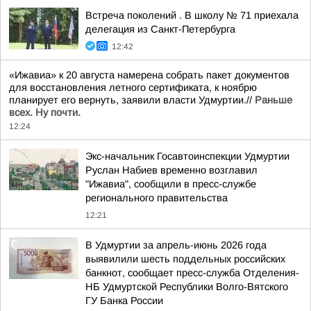
Встреча поколений . В школу № 71 приехала
делегация из Санкт-Петербурга
12:42
«Ижавиа» к 20 августа намерена собрать пакет документов
для восстановления летного сертификата, к ноябрю
планирует его вернуть, заявили власти Удмуртии.//
Раньше
всех. Ну почти.
12:24
Экс-начальник Госавтоинспекции Удмуртии
Руслан Набиев временно возглавил
"Ижавиа", сообщили в пресс-службе
регионального правительства
12:21
В Удмуртии за апрель-июнь 2026 года
выявилили шесть поддельных российских
банкнот, сообщает пресс-служба Отделения-
НБ Удмуртской Республики Волго-Вятского
ГУ Банка России