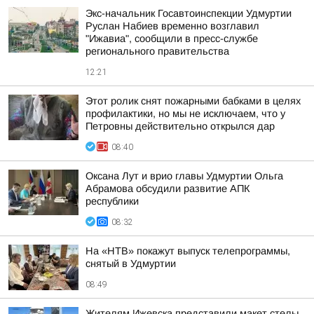
Экс-начальник Госавтоинспекции Удмуртии
Руслан Набиев временно возглавил
"Ижавиа", сообщили в пресс-службе
регионального правительства
12:21
Этот ролик снят пожарными бабками в целях
профилактики, но мы не исключаем, что у
Петровны действительно открылся дар
08:40
Оксана Лут и врио главы Удмуртии Ольга
Абрамова обсудили развитие АПК
республики
08:32
На «НТВ» покажут выпуск телепрограммы,
снятый в Удмуртии
08:49
Жителям Ижевска представили макет стелы,