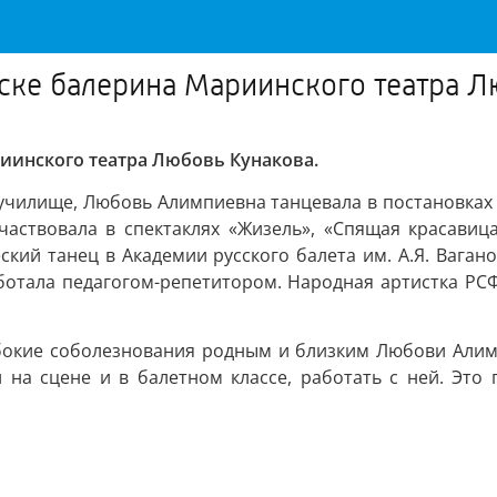
ске балерина Мариинского театра Л
иинского театра Любовь Кунакова.
 училище, Любовь Алимпиевна танцевала в постановках 
аствовала в спектаклях «Жизель», «Спящая красавица
ский танец в Академии русского балета им. А.Я. Вагано
аботала педагогом-репетитором. Народная артистка РС
бокие соболезнования родным и близким Любови Алим
й на сцене и в балетном классе, работать с ней. Это 