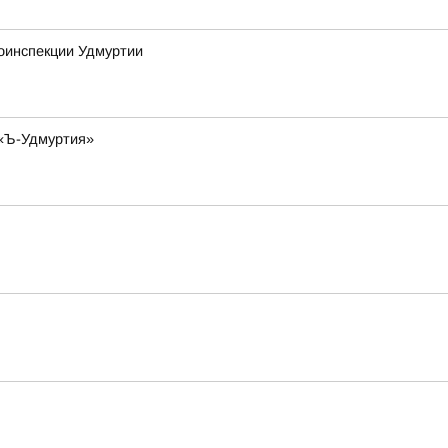
тоинспекции Удмуртии
 «Ъ-Удмуртия»