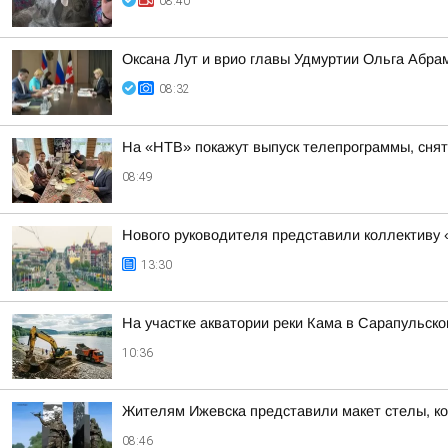
08:40
Оксана Лут и врио главы Удмуртии Ольга Абра
08:32
На «НТВ» покажут выпуск телепрограммы, сня
08:49
Нового руководителя представили коллективу 
13:30
На участке акватории реки Кама в Сарапульск
10:36
Жителям Ижевска представили макет стелы, ко
08:46