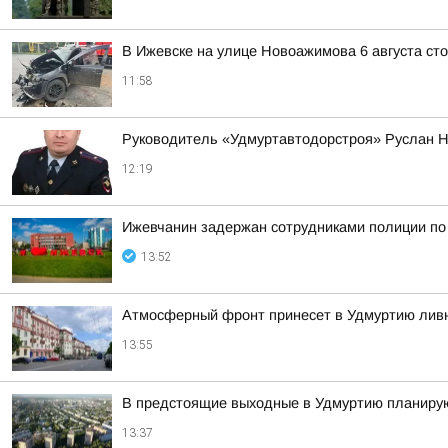
В Ижевске на улице Новоажимова 6 августа ст
11:58
Руководитель «Удмуртавтодорстроя» Руслан Н
12:19
Ижевчанин задержан сотрудниками полиции по
13:52
Атмосферный фронт принесет в Удмуртию ливни
13:55
В предстоящие выходные в Удмуртию планирую
13:37