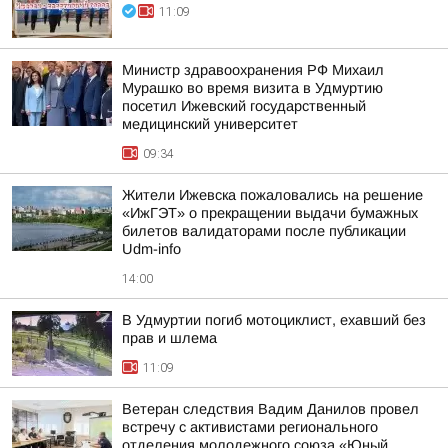
11:09
Министр здравоохранения РФ Михаил
Мурашко во время визита в Удмуртию
посетил Ижевский государственный
медицинский университет
09:34
Жители Ижевска пожаловались на решение
«ИжГЭТ» о прекращении выдачи бумажных
билетов валидаторами после публикации
Udm-info
14:00
В Удмуртии погиб мотоциклист, ехавший без
прав и шлема
11:09
Ветеран следствия Вадим Данилов провел
встречу с активистами регионального
отделения молодежного союза «Юный