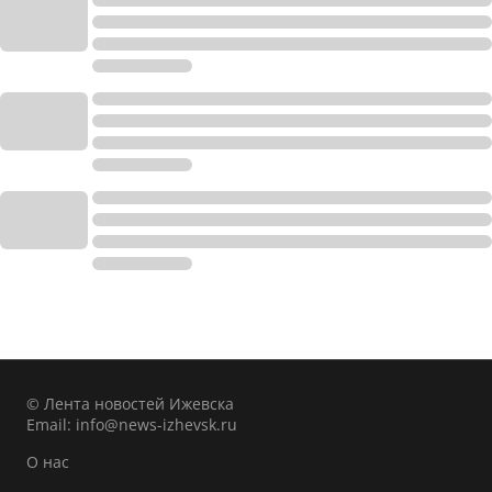
© Лента новостей Ижевска
Email:
info@news-izhevsk.ru
О нас