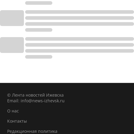
© Лента новостей Ижевска
Email:
info@news-izhevsk.ru
О нас
Контакты
Редакционная политика