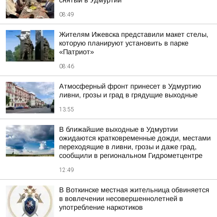
снятый в Удмуртии
08:49
Жителям Ижевска представили макет стелы,
которую планируют установить в парке
«Патриот»
08:46
Атмосферный фронт принесет в Удмуртию
ливни, грозы и град в грядущие выходные
13:55
В ближайшие выходные в Удмуртии
ожидаются кратковременные дожди, местами
переходящие в ливни, грозы и даже град,
сообщили в региональном Гидрометцентре
12:49
В Воткинске местная жительница обвиняется
в вовлечении несовершеннолетней в
употребление наркотиков