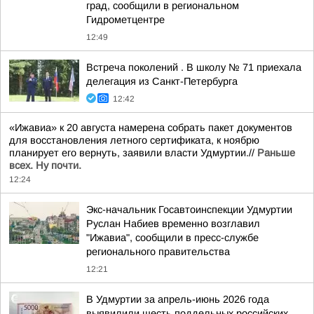
град, сообщили в региональном
Гидрометцентре
12:49
Встреча поколений . В школу № 71 приехала
делегация из Санкт-Петербурга
12:42
«Ижавиа» к 20 августа намерена собрать пакет документов
для восстановления летного сертификата, к ноябрю
планирует его вернуть, заявили власти Удмуртии.//
Раньше
всех. Ну почти.
12:24
Экс-начальник Госавтоинспекции Удмуртии
Руслан Набиев временно возглавил
"Ижавиа", сообщили в пресс-службе
регионального правительства
12:21
В Удмуртии за апрель-июнь 2026 года
выявилили шесть поддельных российских