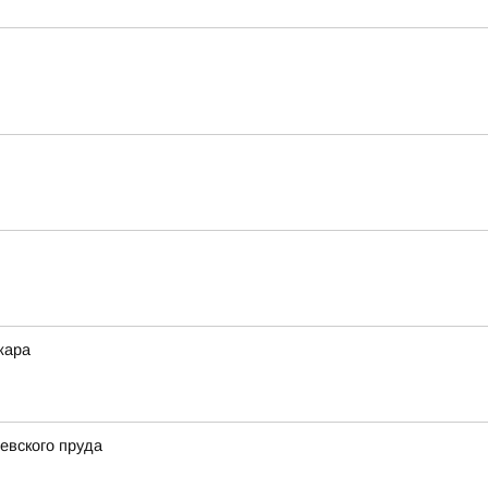
жара
евского пруда