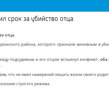
л срок за убийство отца
о отца.
рканского района, которого признали виновным в убий
Между подсудимым и его отцом вспыхнул конфликт,
оба
.
явив, что не имел намерений лишать жизни своего родит
колонии строгого режима.