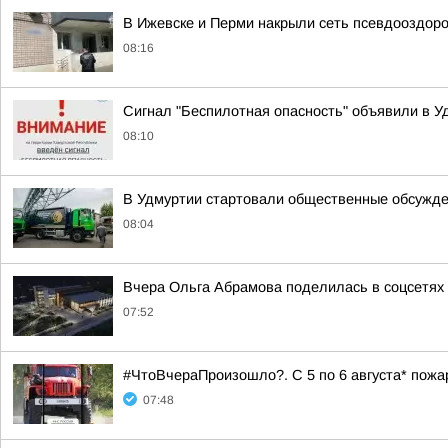
В Ижевске и Перми накрыли сеть псевдооздор
08:16
Сигнал "Беспилотная опасность" объявили в Уд
08:10
В Удмуртии стартовали общественные обсужде
08:04
Вчера Ольга Абрамова поделилась в соцсетях 
07:52
#ЧтоВчераПроизошло?. С 5 по 6 августа* пож
07:48