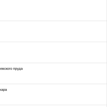
евского пруда
жара