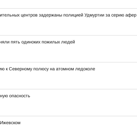
вительных центров задержаны полицией Удмуртии за серию афер
иняли пять одиноких пожилых людей
цию к Северному полюсу на атомном ледоколе
тную опасность
 Ижевском