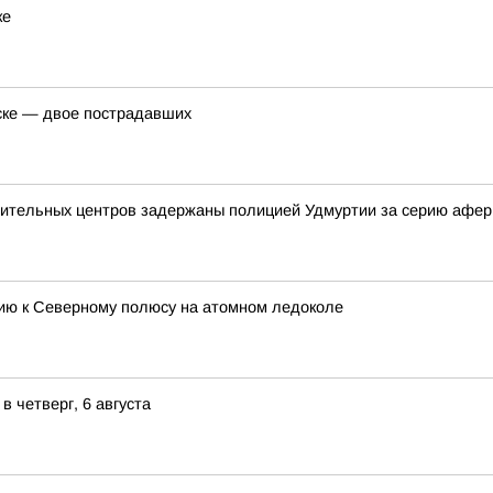
ке
ске — двое пострадавших
овительных центров задержаны полицией Удмуртии за серию афер
цию к Северному полюсу на атомном ледоколе
 четверг, 6 августа