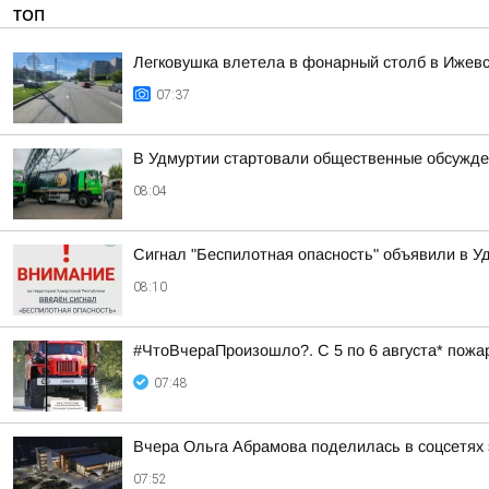
ТОП
Легковушка влетела в фонарный столб в Ижев
07:37
В Удмуртии стартовали общественные обсужде
08:04
Сигнал "Беспилотная опасность" объявили в Уд
08:10
#ЧтоВчераПроизошло?. С 5 по 6 августа* пожа
07:48
Вчера Ольга Абрамова поделилась в соцсетях 
07:52