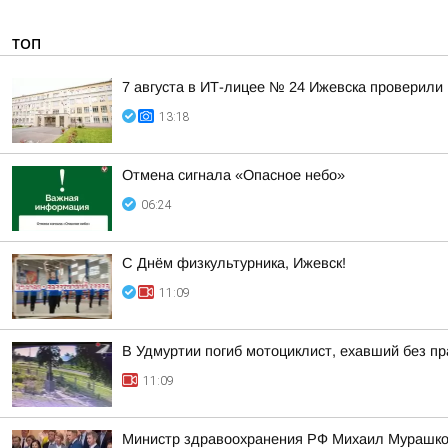
ТОП
7 августа в ИТ-лицее № 24 Ижевска проверили 
13:18
Отмена сигнала «Опасное небо»
06:24
С Днём физкультурника, Ижевск!
11:09
В Удмуртии погиб мотоциклист, ехавший без п
11:09
Министр здравоохранения РФ Михаил Мурашко 