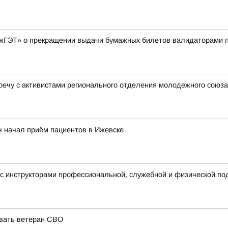
ГЭТ» о прекращении выдачи бумажных билетов валидаторами по
речу с активистами регионального отделения молодежного сою
ч начал приём пациентов в Ижевске
с инструкторами профессиональной, служебной и физической под
овать ветеран СВО