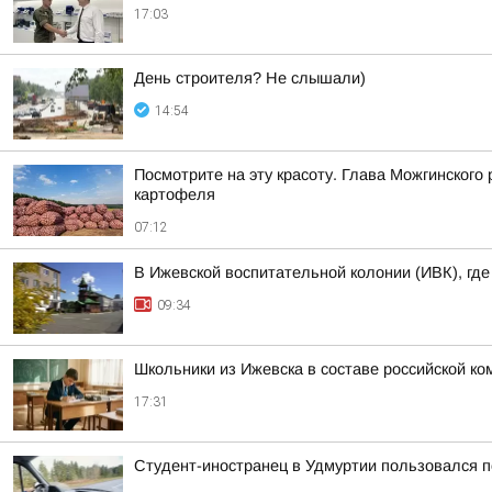
17:03
День строителя? Не слышали)
14:54
Посмотрите на эту красоту. Глава Можгинского
картофеля
07:12
В Ижевской воспитательной колонии (ИВК), гд
09:34
Школьники из Ижевска в составе российской к
17:31
Студент-иностранец в Удмуртии пользовался 