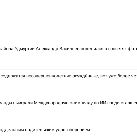
 района Удмуртии Александр Васильев поделился в соцсетях фото
е содержатся несовершеннолетние осуждённые, вот уже более че
оманды выиграли Международную олимпиаду по ИИ среди старшек
поддельным водительским удостоверением