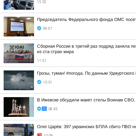
15:32
Председатель Федерального фонда ОМС посети
09:57
Сборная России в третий раз подряд заняла пе
из ста стран мира
11:51
Грозы, туман! #погода. По данным Удмуртского
10:31
В Ижевске обсудили макет стелы Воинам СВО, к
08:45
Олег Царёв: 397 украинских БПЛА сбито ПВО н
10:09