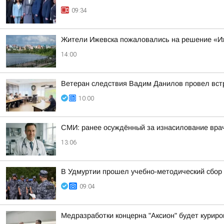
09:34
Жители Ижевска пожаловались на решение «Иж
14:00
Ветеран следствия Вадим Данилов провел вст
10:00
СМИ: ранее осуждённый за изнасилование вра
13:06
В Удмуртии прошел учебно-методический сбор 
09:04
Медразработки концерна "Аксион" будет курир