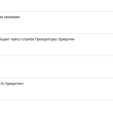
ая проверка
общает пресс-служба Прокуратуры Удмуртии
 «Ъ-Удмуртия»