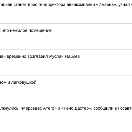
абиев станет врио гендиректора авиакомпании «Ижавиа», узнал
учило нежилое помещение
иа» временно возглавил Руслан Набиев
зом и легковушкой
олкнулись «Мерседес Атего» и «Рено Дастер», сообщили в Госав