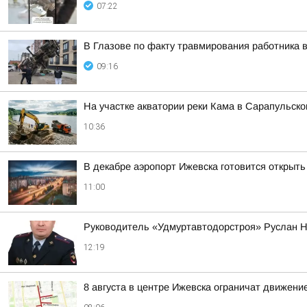
07:22
В Глазове по факту травмирования работника 
09:16
На участке акватории реки Кама в Сарапульск
10:36
В декабре аэропорт Ижевска готовится открыть
11:00
Руководитель «Удмуртавтодорстроя» Руслан Н
12:19
8 августа в центре Ижевска ограничат движени