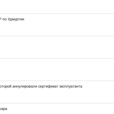
Р по Удмуртии
оторой аннулировали сертификат эксплуатанта
жара