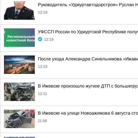
Руководитель «Удмуртавтодорстроя» Руслан Н
12:19
УФССП России по Удмуртской Республике пол
12:19
После ухода Александра Синельникова «Ижав
12:15
В Ижевске произошло жуткое ДТП с большегру
12:11
В Ижевске на улице Новоажимова 6 августа ст
11:58