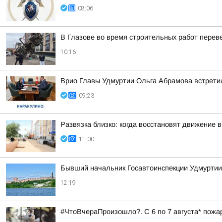
08:06
В Глазове во время строительных работ перев
10:16
Врио Главы Удмуртии Ольга Абрамова встрети
09:23
Развязка близко: когда восстановят движение 
11:00
Бывший начальник Госавтоинспекции Удмуртии 
12:19
#ЧтоВчераПроизошло?. С 6 по 7 августа* пожа