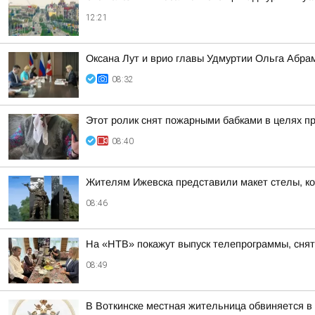
12:21
Оксана Лут и врио главы Удмуртии Ольга Абра
08:32
Этот ролик снят пожарными бабками в целях п
08:40
Жителям Ижевска представили макет стелы, ко
08:46
На «НТВ» покажут выпуск телепрограммы, сня
08:49
В Воткинске местная жительница обвиняется в