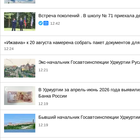
Встреча поколений . В школу № 71 приехала д
12:42
«Ижавиа» к 20 августа намерена собрать пакет документов для
12:24
Экс-начальник Госавтоинспекции Удмуртии Рус
12:21
В Удмуртии за апрель-июнь 2026 года выявили
Банка России
12:19
Бывший начальник Госавтоинспекции Удмуртии
12:19