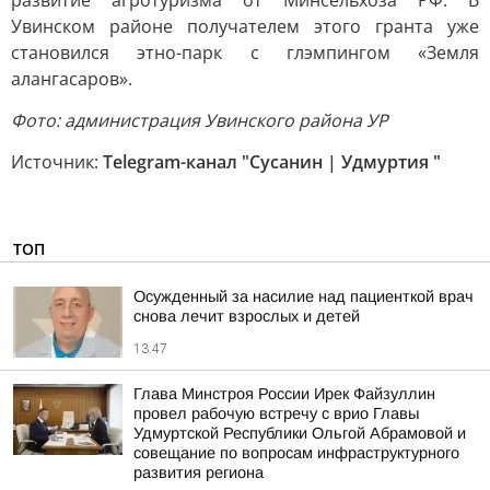
развитие агротуризма от Минсельхоза РФ. В
Увинском районе получателем этого гранта уже
становился этно-парк с глэмпингом «Земля
алангасаров».
Фото: администрация Увинского района УР
Источник:
Telegram-канал "Сусанин | Удмуртия "
ТОП
Осужденный за насилие над пациенткой врач
снова лечит взрослых и детей
13:47
Глава Минстроя России Ирек Файзуллин
провел рабочую встречу с врио Главы
Удмуртской Республики Ольгой Абрамовой и
совещание по вопросам инфраструктурного
развития региона