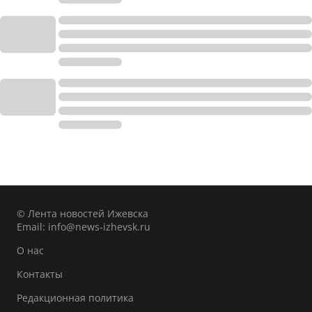
© Лента новостей Ижевска
Email:
info@news-izhevsk.ru
О нас
Контакты
Редакционная политика