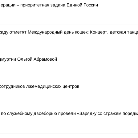
перации – приоритетная задача Единой России
м саду отметят Международный день кошек: Концерт, детская танц
Удмуртии Ольгой Абрамовой
 сотрудников лжемедицинских центров
 по служебному двоеборью провели «Зарядку со стражем порядк