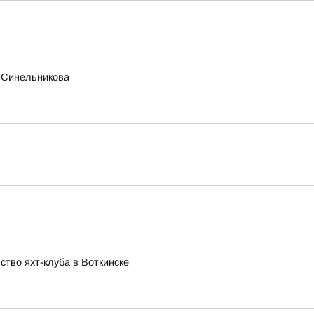
а Синельникова
тво яхт-клуба в Воткинске