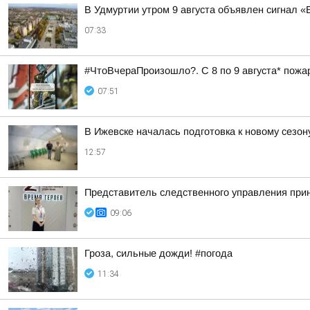
В Удмуртии утром 9 августа объявлен сигнал 
07:33
#ЧтоВчераПроизошло?. С 8 по 9 августа* пожа
07:51
В Ижевске началась подготовка к новому сезо
12:57
Представитель следственного управления при
09:06
Гроза, сильные дожди! #погода
11:34