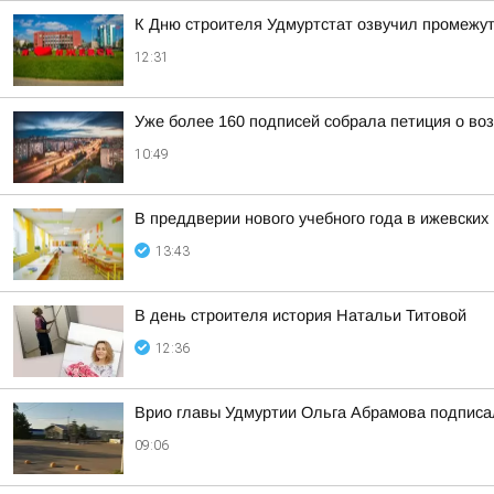
К Дню строителя Удмуртстат озвучил промежут
12:31
Уже более 160 подписей собрала петиция о во
10:49
В преддверии нового учебного года в ижевских
13:43
В день строителя история Натальи Титовой
12:36
Врио главы Удмуртии Ольга Абрамова подписал
09:06