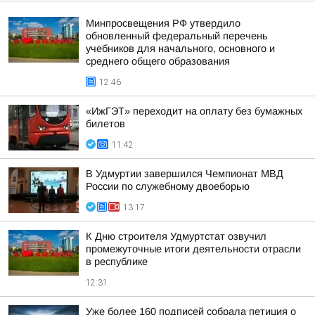
Минпросвещения РФ утвердило
обновленный федеральный перечень
учебников для начального, основного и
среднего общего образования
12:46
«ИжГЭТ» переходит на оплату без бумажных
билетов
11:42
В Удмуртии завершился Чемпионат МВД
России по служебному двоеборью
13:17
К Дню строителя Удмуртстат озвучил
промежуточные итоги деятельности отрасли
в республике
12:31
Уже более 160 подписей собрала петиция о